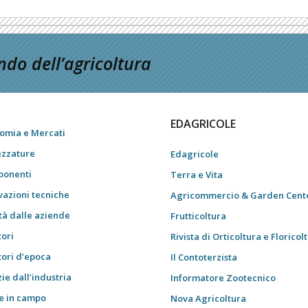
do dell’agricoltura
EDAGRICOLE
omia e Mercati
ezzature
Edagricole
onenti
Terra e Vita
vazioni tecniche
Agricommercio & Garden Cent
tà dalle aziende
Frutticoltura
tori
Rivista di Orticoltura e Floricol
tori d’epoca
Il Contoterzista
ie dall’industria
Informatore Zootecnico
e in campo
Nova Agricoltura