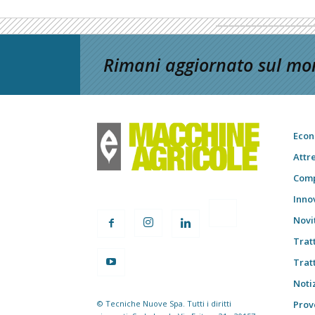
Rimani aggiornato sul mon
Econ
Attr
Comp
Inno
Novi
Trat
Trat
Notiz
© Tecniche Nuove Spa. Tutti i diritti
Prov