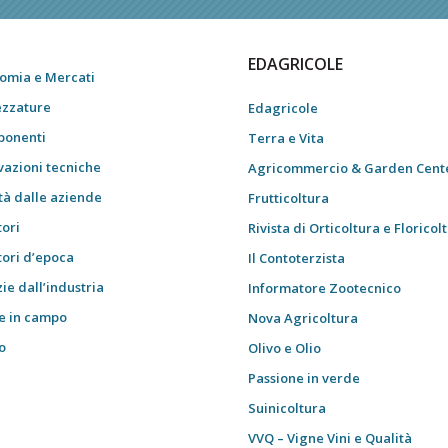
EDAGRICOLE
omia e Mercati
ezzature
Edagricole
onenti
Terra e Vita
vazioni tecniche
Agricommercio & Garden Cent
tà dalle aziende
Frutticoltura
tori
Rivista di Orticoltura e Floricol
tori d’epoca
Il Contoterzista
ie dall’industria
Informatore Zootecnico
e in campo
Nova Agricoltura
o
Olivo e Olio
i
Passione in verde
Suinicoltura
VVQ – Vigne Vini e Qualità