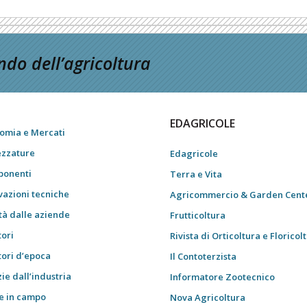
do dell’agricoltura
EDAGRICOLE
omia e Mercati
ezzature
Edagricole
onenti
Terra e Vita
vazioni tecniche
Agricommercio & Garden Cent
tà dalle aziende
Frutticoltura
tori
Rivista di Orticoltura e Floricol
tori d’epoca
Il Contoterzista
ie dall’industria
Informatore Zootecnico
e in campo
Nova Agricoltura