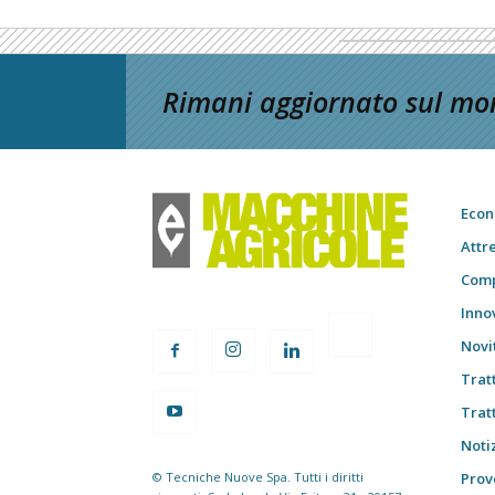
Rimani aggiornato sul mon
Econ
Attr
Comp
Inno
Novi
Trat
Trat
Notiz
© Tecniche Nuove Spa. Tutti i diritti
Prov