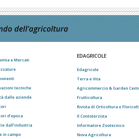
do dell’agricoltura
EDAGRICOLE
omia e Mercati
ezzature
Edagricole
onenti
Terra e Vita
vazioni tecniche
Agricommercio & Garden Cent
tà dalle aziende
Frutticoltura
tori
Rivista di Orticoltura e Floricol
tori d’epoca
Il Contoterzista
ie dall’industria
Informatore Zootecnico
e in campo
Nova Agricoltura