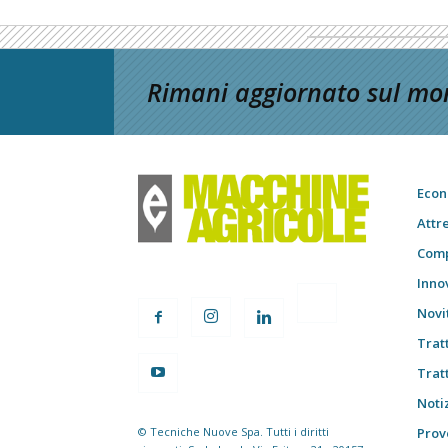
Rimani aggiornato sul mon
Econ
Attr
Comp
Inno
Novi
Trat
Trat
Notiz
© Tecniche Nuove Spa. Tutti i diritti
Prov