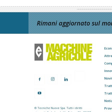
Rimani aggiornato sul mon
Econ
Attr
Comp
Inno
Novi
Trat
Trat
Notiz
© Tecniche Nuove Spa. Tutti i diritti
Prov