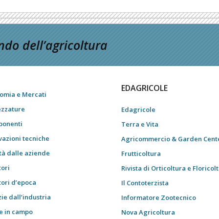
do dell’agricoltura
EDAGRICOLE
omia e Mercati
ezzature
Edagricole
onenti
Terra e Vita
vazioni tecniche
Agricommercio & Garden Cent
tà dalle aziende
Frutticoltura
tori
Rivista di Orticoltura e Floricol
tori d’epoca
Il Contoterzista
ie dall’industria
Informatore Zootecnico
e in campo
Nova Agricoltura