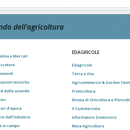
do dell’agricoltura
EDAGRICOLE
omia e Mercati
ezzature
Edagricole
onenti
Terra e Vita
vazioni tecniche
Agricommercio & Garden Cent
tà dalle aziende
Frutticoltura
tori
Rivista di Orticoltura e Floricol
tori d’epoca
Il Contoterzista
ie dall’industria
Informatore Zootecnico
e in campo
Nova Agricoltura