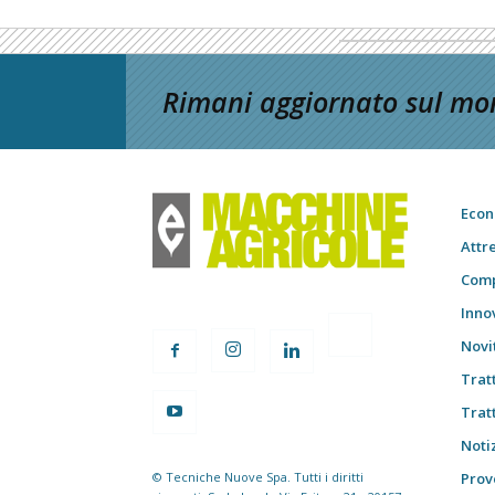
Rimani aggiornato sul mon
Econ
Attr
Comp
Inno
Novi
Trat
Trat
Notiz
© Tecniche Nuove Spa. Tutti i diritti
Prov