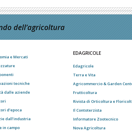
do dell’agricoltura
EDAGRICOLE
omia e Mercati
ezzature
Edagricole
onenti
Terra e Vita
vazioni tecniche
Agricommercio & Garden Cent
tà dalle aziende
Frutticoltura
tori
Rivista di Orticoltura e Floricol
tori d’epoca
Il Contoterzista
ie dall’industria
Informatore Zootecnico
e in campo
Nova Agricoltura