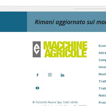
Rimani aggiornato sul mon
Econ
Attr
Comp
Inno
Novi
Trat
Trat
Notiz
© Tecniche Nuove Spa. Tutti i diritti
Prov