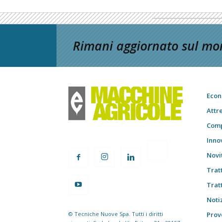
Rimani aggiornato sul mon
Econ
Attr
Comp
Inno
Novi
Trat
Trat
Notiz
© Tecniche Nuove Spa. Tutti i diritti
Prov