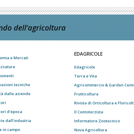
do dell’agricoltura
EDAGRICOLE
omia e Mercati
ezzature
Edagricole
onenti
Terra e Vita
vazioni tecniche
Agricommercio & Garden Cent
tà dalle aziende
Frutticoltura
tori
Rivista di Orticoltura e Floricol
tori d’epoca
Il Contoterzista
ie dall’industria
Informatore Zootecnico
e in campo
Nova Agricoltura