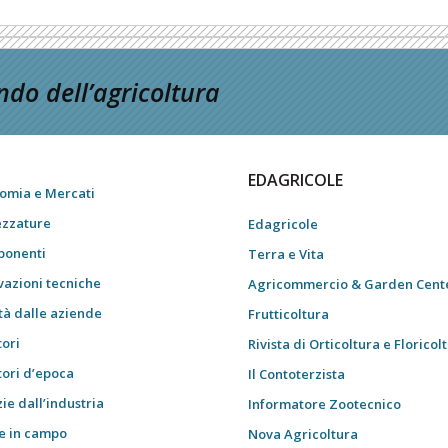
do dell’agricoltura
EDAGRICOLE
omia e Mercati
ezzature
Edagricole
onenti
Terra e Vita
vazioni tecniche
Agricommercio & Garden Cent
tà dalle aziende
Frutticoltura
tori
Rivista di Orticoltura e Floricol
tori d’epoca
Il Contoterzista
ie dall’industria
Informatore Zootecnico
e in campo
Nova Agricoltura