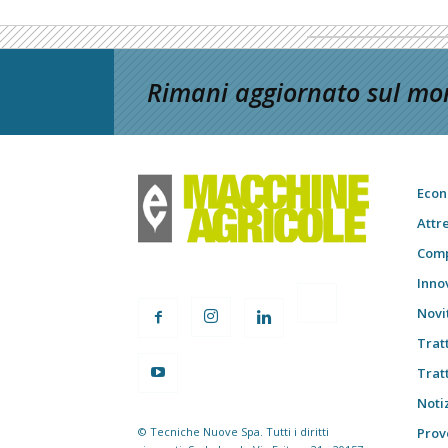
Rimani aggiornato sul mon
Econ
Attr
Comp
Inno
Novi
Trat
Trat
Notiz
© Tecniche Nuove Spa. Tutti i diritti
Prov