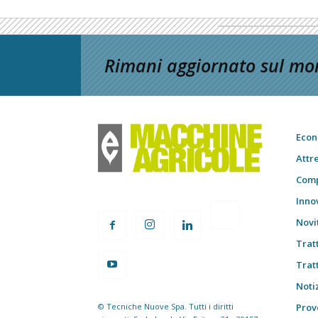
Rimani aggiornato sul mon
Econ
Attr
Comp
Inno
Novi
Trat
Trat
Notiz
© Tecniche Nuove Spa. Tutti i diritti
Prov