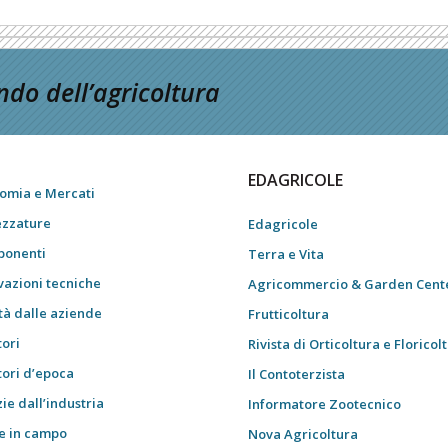
do dell’agricoltura
EDAGRICOLE
omia e Mercati
ezzature
Edagricole
onenti
Terra e Vita
vazioni tecniche
Agricommercio & Garden Cent
tà dalle aziende
Frutticoltura
tori
Rivista di Orticoltura e Floricol
tori d’epoca
Il Contoterzista
ie dall’industria
Informatore Zootecnico
e in campo
Nova Agricoltura