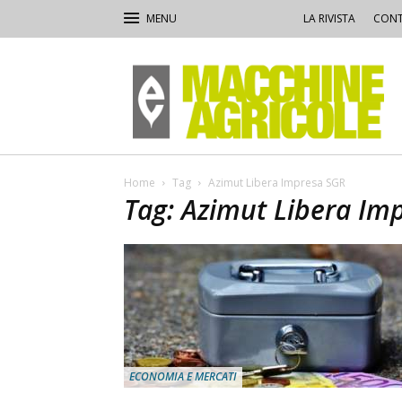
LA RIVISTA
CONT
Macchine
Agricole
Home
Tag
Azimut Libera Impresa SGR
Tag: Azimut Libera Im
ECONOMIA E MERCATI