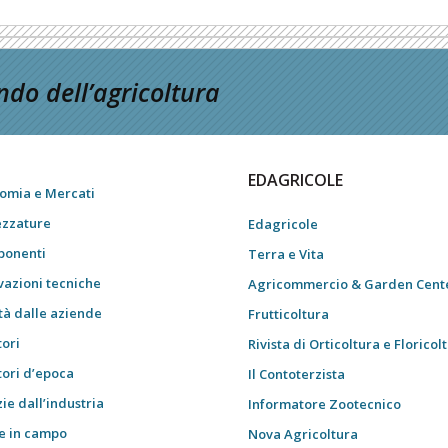
do dell’agricoltura
EDAGRICOLE
omia e Mercati
ezzature
Edagricole
onenti
Terra e Vita
vazioni tecniche
Agricommercio & Garden Cent
tà dalle aziende
Frutticoltura
tori
Rivista di Orticoltura e Floricol
tori d’epoca
Il Contoterzista
ie dall’industria
Informatore Zootecnico
e in campo
Nova Agricoltura