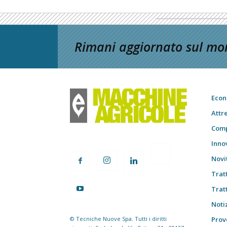
Rimani aggiornato sul mon
Econ
Attr
Comp
Inno
Novi
Trat
Trat
Notiz
© Tecniche Nuove Spa. Tutti i diritti
Prov