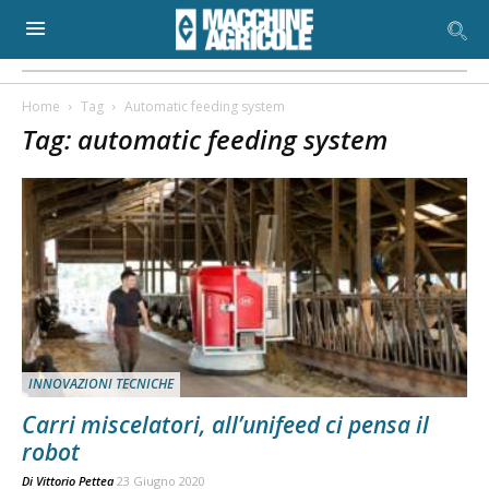
Home
Tag
Automatic feeding system
Tag: automatic feeding system
INNOVAZIONI TECNICHE
Carri miscelatori, all’unifeed ci pensa il
robot
Di
Vittorio Pettea
23 Giugno 2020