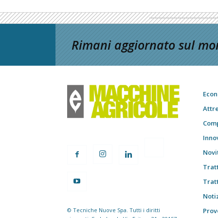
Rimani aggiornato sul mon
Econ
Attr
Comp
Inno
Novi
Trat
Trat
Notiz
© Tecniche Nuove Spa. Tutti i diritti
Prov