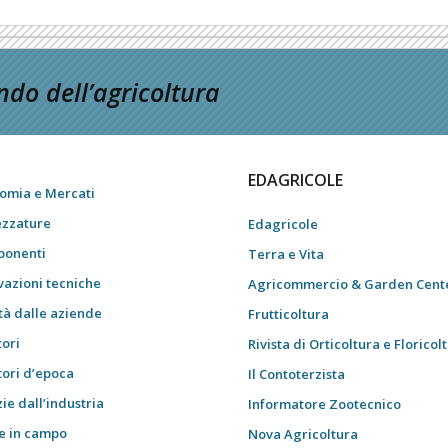
do dell’agricoltura
EDAGRICOLE
omia e Mercati
ezzature
Edagricole
onenti
Terra e Vita
vazioni tecniche
Agricommercio & Garden Cent
tà dalle aziende
Frutticoltura
tori
Rivista di Orticoltura e Floricol
tori d’epoca
Il Contoterzista
ie dall’industria
Informatore Zootecnico
e in campo
Nova Agricoltura