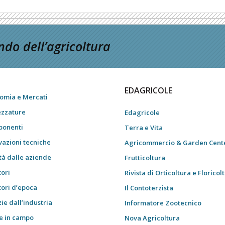
do dell’agricoltura
EDAGRICOLE
omia e Mercati
ezzature
Edagricole
onenti
Terra e Vita
vazioni tecniche
Agricommercio & Garden Cent
tà dalle aziende
Frutticoltura
tori
Rivista di Orticoltura e Floricol
tori d’epoca
Il Contoterzista
ie dall’industria
Informatore Zootecnico
e in campo
Nova Agricoltura