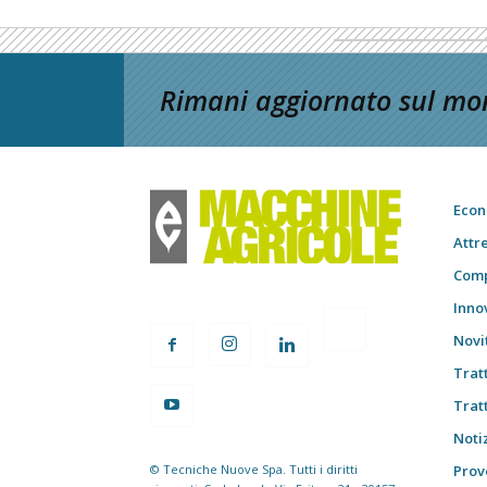
Rimani aggiornato sul mon
Econ
Attr
Comp
Inno
Novi
Trat
Trat
Notiz
© Tecniche Nuove Spa. Tutti i diritti
Prov