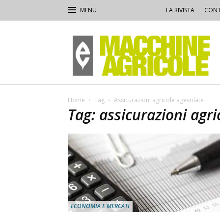
LA RIVISTA
CONT
Macchine
Agricole
Home
Tag
Assicurazioni agricole agevolate
Tag: assicurazioni agr
ECONOMIA E MERCATI