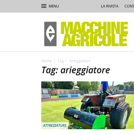
LA RIVISTA
CONT
Macchine
Agricole
Home
Tag
Arieggiatore
Tag: arieggiatore
ATTREZZATURE