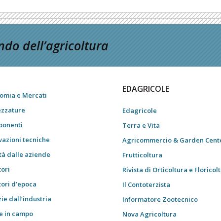
do dell’agricoltura
EDAGRICOLE
omia e Mercati
ezzature
Edagricole
onenti
Terra e Vita
vazioni tecniche
Agricommercio & Garden Cent
tà dalle aziende
Frutticoltura
tori
Rivista di Orticoltura e Floricol
tori d’epoca
Il Contoterzista
ie dall’industria
Informatore Zootecnico
e in campo
Nova Agricoltura