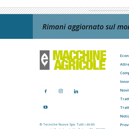
Rimani aggiornato sul mon
Econ
Attr
Comp
Inno
Novi
Trat
Trat
Notiz
© Tecniche Nuove Spa. Tutti i diritti
Prov