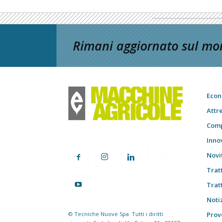
Rimani aggiornato sul mon
Econ
Attr
Comp
Inno
Novi
Trat
Trat
Notiz
© Tecniche Nuove Spa. Tutti i diritti
Prov