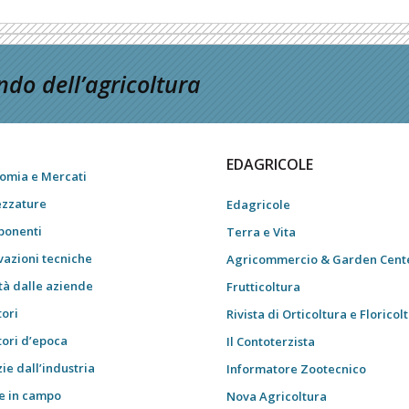
do dell’agricoltura
EDAGRICOLE
omia e Mercati
ezzature
Edagricole
onenti
Terra e Vita
vazioni tecniche
Agricommercio & Garden Cent
tà dalle aziende
Frutticoltura
tori
Rivista di Orticoltura e Floricol
tori d’epoca
Il Contoterzista
ie dall’industria
Informatore Zootecnico
e in campo
Nova Agricoltura