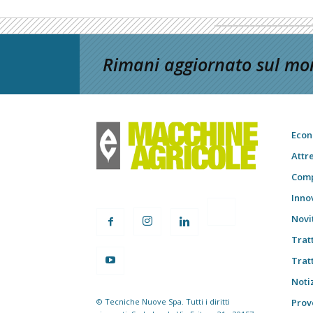
Rimani aggiornato sul mon
Econ
Attr
Comp
Inno
Novi
Trat
Trat
Notiz
© Tecniche Nuove Spa. Tutti i diritti
Prov