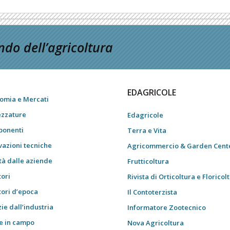
do dell’agricoltura
EDAGRICOLE
omia e Mercati
ezzature
Edagricole
onenti
Terra e Vita
vazioni tecniche
Agricommercio & Garden Cent
tà dalle aziende
Frutticoltura
tori
Rivista di Orticoltura e Floricol
tori d’epoca
Il Contoterzista
ie dall’industria
Informatore Zootecnico
e in campo
Nova Agricoltura