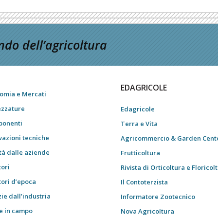
do dell’agricoltura
EDAGRICOLE
omia e Mercati
ezzature
Edagricole
onenti
Terra e Vita
vazioni tecniche
Agricommercio & Garden Cent
tà dalle aziende
Frutticoltura
tori
Rivista di Orticoltura e Floricol
tori d’epoca
Il Contoterzista
ie dall’industria
Informatore Zootecnico
e in campo
Nova Agricoltura