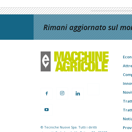
Rimani aggiornato sul mon
Econ
Attr
Comp
Inno
Novi
Trat
Trat
Notiz
© Tecniche Nuove Spa. Tutti i diritti
Prov