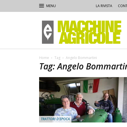
LA RIVISTA
CONT
Macchine
Agricole
Home
Tag
Angelo Bommartini
Tag: Angelo Bommarti
TRATTORI D'EPOCA