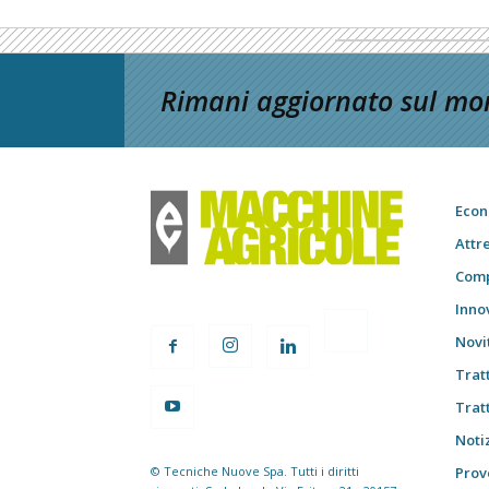
Rimani aggiornato sul mon
Econ
Attr
Comp
Inno
Novi
Trat
Trat
Notiz
© Tecniche Nuove Spa. Tutti i diritti
Prov