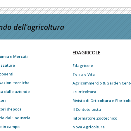
do dell’agricoltura
EDAGRICOLE
omia e Mercati
ezzature
Edagricole
onenti
Terra e Vita
vazioni tecniche
Agricommercio & Garden Cent
tà dalle aziende
Frutticoltura
tori
Rivista di Orticoltura e Floricol
tori d’epoca
Il Contoterzista
ie dall’industria
Informatore Zootecnico
e in campo
Nova Agricoltura