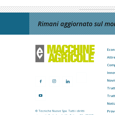
Rimani aggiornato sul mon
Econ
Attr
Comp
Inno
Novi
Trat
Trat
Notiz
© Tecniche Nuove Spa. Tutti i diritti
Prov