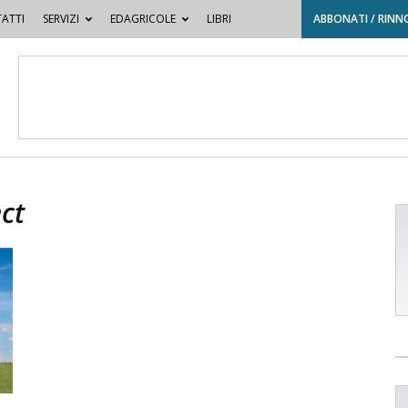
ATTI
SERVIZI
EDAGRICOLE
LIBRI
ABBONATI / RINN
ct