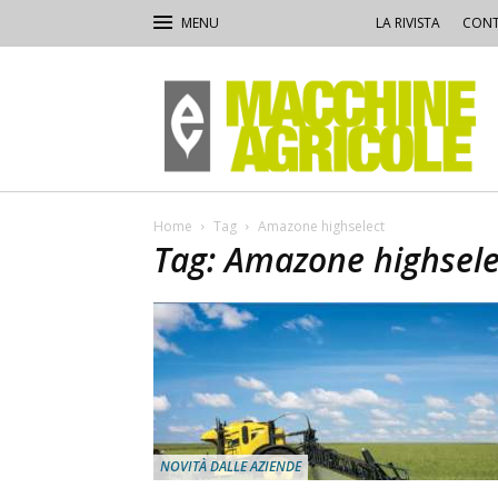
LA RIVISTA
CONT
Macchine
Agricole
Home
Tag
Amazone highselect
Tag: Amazone highsele
NOVITÀ DALLE AZIENDE