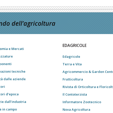
do dell’agricoltura
EDAGRICOLE
omia e Mercati
ezzature
Edagricole
onenti
Terra e Vita
vazioni tecniche
Agricommercio & Garden Cent
tà dalle aziende
Frutticoltura
tori
Rivista di Orticoltura e Floricol
tori d’epoca
Il Contoterzista
ie dall’industria
Informatore Zootecnico
e in campo
Nova Agricoltura