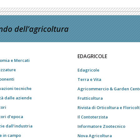
do dell’agricoltura
EDAGRICOLE
omia e Mercati
ezzature
Edagricole
onenti
Terra e Vita
vazioni tecniche
Agricommercio & Garden Cent
tà dalle aziende
Frutticoltura
tori
Rivista di Orticoltura e Floricol
tori d’epoca
Il Contoterzista
ie dall’industria
Informatore Zootecnico
e in campo
Nova Agricoltura