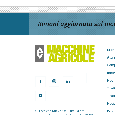
Rimani aggiornato sul mon
Econ
Attr
Comp
Inno
Novi
Trat
Trat
Notiz
© Tecniche Nuove Spa. Tutti i diritti
Prov