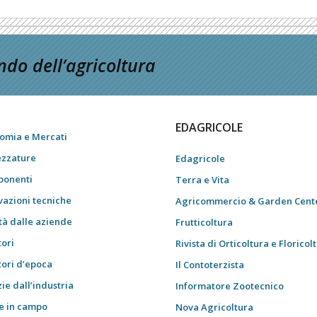
do dell’agricoltura
EDAGRICOLE
omia e Mercati
ezzature
Edagricole
onenti
Terra e Vita
vazioni tecniche
Agricommercio & Garden Cent
tà dalle aziende
Frutticoltura
tori
Rivista di Orticoltura e Floricol
tori d’epoca
Il Contoterzista
ie dall’industria
Informatore Zootecnico
e in campo
Nova Agricoltura