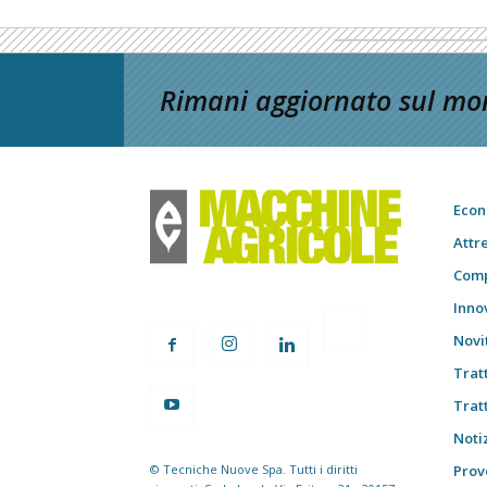
Rimani aggiornato sul mon
Econ
Attr
Comp
Inno
Novi
Trat
Trat
Notiz
© Tecniche Nuove Spa. Tutti i diritti
Prov