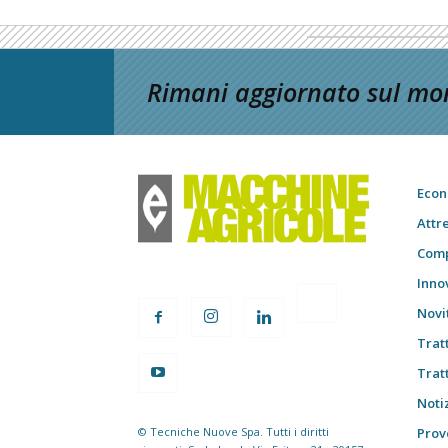
Rimani aggiornato sul mon
Econ
Attr
Comp
Inno
Novi
Trat
Trat
Notiz
© Tecniche Nuove Spa. Tutti i diritti
Prov