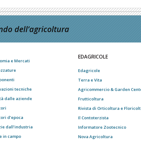
do dell’agricoltura
EDAGRICOLE
omia e Mercati
ezzature
Edagricole
onenti
Terra e Vita
vazioni tecniche
Agricommercio & Garden Cent
tà dalle aziende
Frutticoltura
tori
Rivista di Orticoltura e Floricol
tori d’epoca
Il Contoterzista
ie dall’industria
Informatore Zootecnico
e in campo
Nova Agricoltura