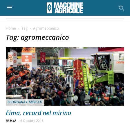
Home
Tag
Agromeccanico
Tag: agromeccanico
ECONOMIA E MERCATI
Eima, record nel mirino
Di M.M.
-
6 Ottobre 2016