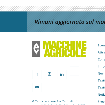
Rimani aggiornato sul mon
Econ
Attr
Comp
Inno
Novi
Trat
Trat
Notiz
© Tecniche Nuove Spa. Tutti i diritti
Prov