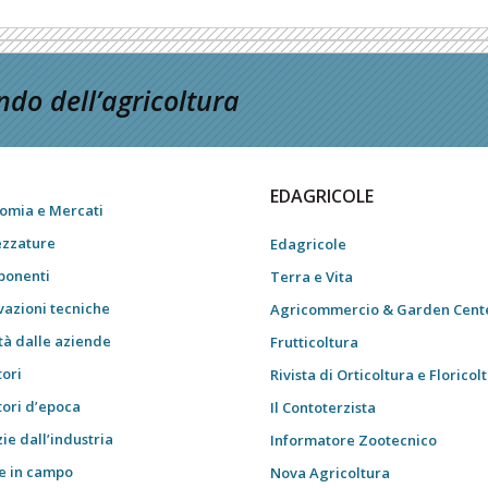
do dell’agricoltura
EDAGRICOLE
omia e Mercati
ezzature
Edagricole
onenti
Terra e Vita
vazioni tecniche
Agricommercio & Garden Cent
tà dalle aziende
Frutticoltura
tori
Rivista di Orticoltura e Floricol
tori d’epoca
Il Contoterzista
ie dall’industria
Informatore Zootecnico
e in campo
Nova Agricoltura