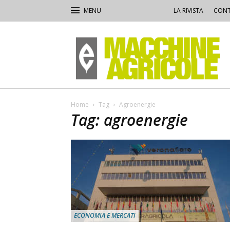
LA RIVISTA
CONT
Macchine
Agricole
Home
Tag
Agroenergie
Tag: agroenergie
ECONOMIA E MERCATI