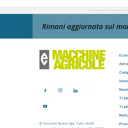
Rimani aggiornato sul mon
Econ
Attr
Comp
Inno
Novi
Trat
Trat
Notiz
© Tecniche Nuove Spa. Tutti i diritti
Prov