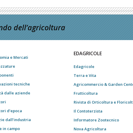
do dell’agricoltura
EDAGRICOLE
omia e Mercati
ezzature
Edagricole
onenti
Terra e Vita
vazioni tecniche
Agricommercio & Garden Cent
tà dalle aziende
Frutticoltura
tori
Rivista di Orticoltura e Floricol
tori d’epoca
Il Contoterzista
ie dall’industria
Informatore Zootecnico
e in campo
Nova Agricoltura