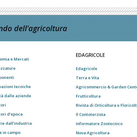
do dell’agricoltura
EDAGRICOLE
omia e Mercati
ezzature
Edagricole
onenti
Terra e Vita
vazioni tecniche
Agricommercio & Garden Cent
tà dalle aziende
Frutticoltura
tori
Rivista di Orticoltura e Floricol
tori d’epoca
Il Contoterzista
ie dall’industria
Informatore Zootecnico
e in campo
Nova Agricoltura