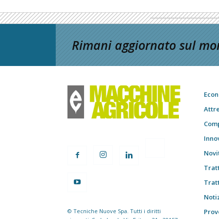
Rimani aggiornato sul mon
Econ
Attr
Comp
Inno
Novi
Trat
Trat
Notiz
© Tecniche Nuove Spa. Tutti i diritti
Prov