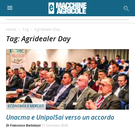
Home
Tag
Agridealer Day
Tag: Agridealer Day
ECONOMIA E MERCATI
Unacma e UnipolSai verso un accordo
Di
Francesco Bartolozzi
21 Gennaio 2020