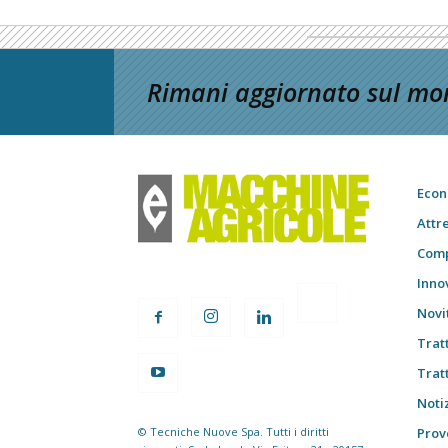
Rimani aggiornato sul mon
Econ
Attr
Comp
Inno
Novi
Trat
Trat
Notiz
© Tecniche Nuove Spa. Tutti i diritti
Prov