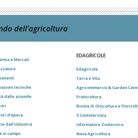
do dell’agricoltura
EDAGRICOLE
omia e Mercati
ezzature
Edagricole
onenti
Terra e Vita
vazioni tecniche
Agricommercio & Garden Cent
tà dalle aziende
Frutticoltura
tori
Rivista di Orticoltura e Floricol
tori d’epoca
Il Contoterzista
ie dall’industria
Informatore Zootecnico
e in campo
Nova Agricoltura