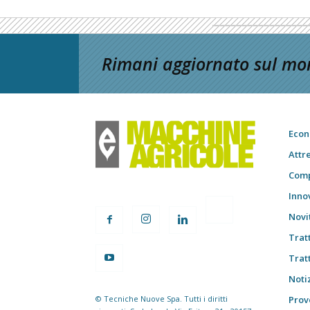
Rimani aggiornato sul mon
Econ
Attr
Comp
Inno
Novi
Trat
Trat
Notiz
© Tecniche Nuove Spa. Tutti i diritti
Prov