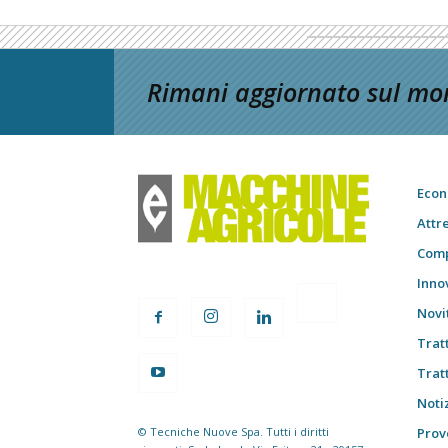
Rimani aggiornato sul mon
Econ
Attr
Comp
Inno
Novi
Trat
Trat
Notiz
© Tecniche Nuove Spa. Tutti i diritti
Prov