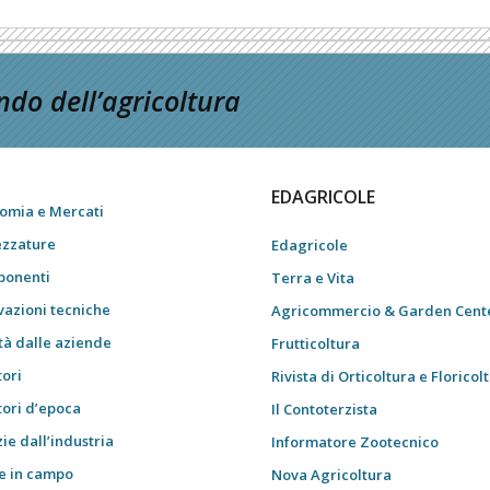
do dell’agricoltura
EDAGRICOLE
omia e Mercati
ezzature
Edagricole
onenti
Terra e Vita
vazioni tecniche
Agricommercio & Garden Cent
tà dalle aziende
Frutticoltura
tori
Rivista di Orticoltura e Floricol
tori d’epoca
Il Contoterzista
ie dall’industria
Informatore Zootecnico
e in campo
Nova Agricoltura