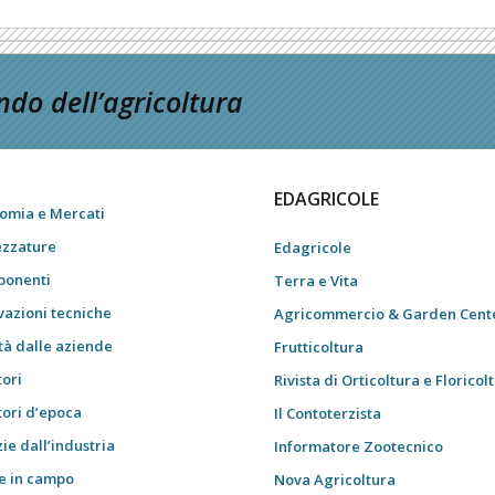
do dell’agricoltura
EDAGRICOLE
omia e Mercati
ezzature
Edagricole
onenti
Terra e Vita
vazioni tecniche
Agricommercio & Garden Cent
tà dalle aziende
Frutticoltura
tori
Rivista di Orticoltura e Floricol
tori d’epoca
Il Contoterzista
ie dall’industria
Informatore Zootecnico
e in campo
Nova Agricoltura