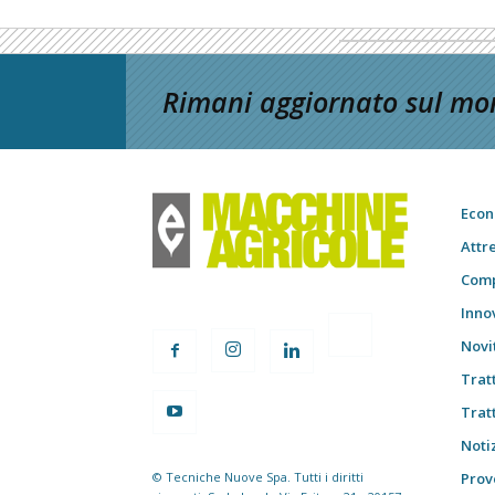
Rimani aggiornato sul mon
Econ
Attr
Comp
Inno
Novi
Trat
Trat
Notiz
© Tecniche Nuove Spa. Tutti i diritti
Prov