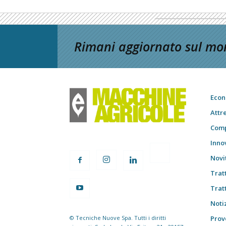
Rimani aggiornato sul mon
Econ
Attr
Comp
Inno
Novi
Trat
Trat
Notiz
© Tecniche Nuove Spa. Tutti i diritti
Prov