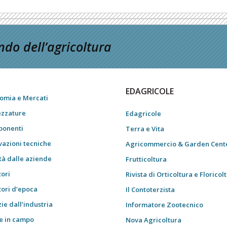
do dell’agricoltura
EDAGRICOLE
omia e Mercati
ezzature
Edagricole
onenti
Terra e Vita
vazioni tecniche
Agricommercio & Garden Cent
tà dalle aziende
Frutticoltura
tori
Rivista di Orticoltura e Floricol
tori d’epoca
Il Contoterzista
ie dall’industria
Informatore Zootecnico
e in campo
Nova Agricoltura