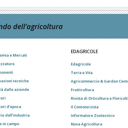
do dell’agricoltura
EDAGRICOLE
omia e Mercati
ezzature
Edagricole
onenti
Terra e Vita
vazioni tecniche
Agricommercio & Garden Cent
tà dalle aziende
Frutticoltura
tori
Rivista di Orticoltura e Floricol
tori d’epoca
Il Contoterzista
ie dall’industria
Informatore Zootecnico
e in campo
Nova Agricoltura