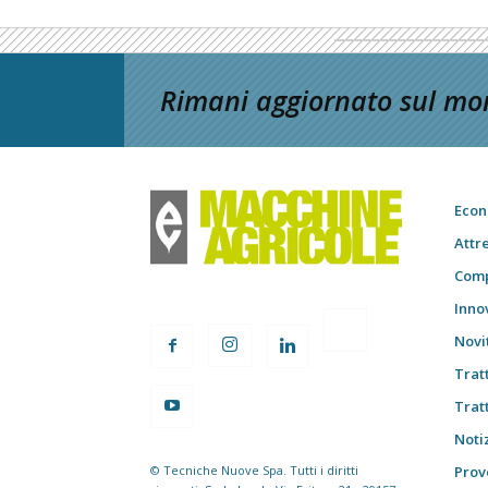
Rimani aggiornato sul mon
Econ
Attr
Comp
Inno
Novi
Trat
Trat
Notiz
© Tecniche Nuove Spa. Tutti i diritti
Prov