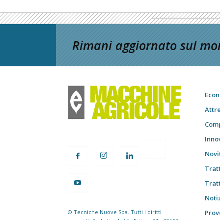
Rimani aggiornato sul mon
Econ
Attr
Comp
Inno
Novi
Trat
Trat
Notiz
© Tecniche Nuove Spa. Tutti i diritti
Prov