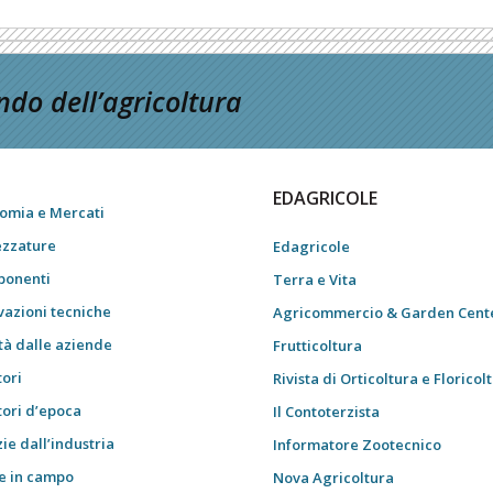
do dell’agricoltura
EDAGRICOLE
omia e Mercati
ezzature
Edagricole
onenti
Terra e Vita
vazioni tecniche
Agricommercio & Garden Cent
tà dalle aziende
Frutticoltura
tori
Rivista di Orticoltura e Floricol
tori d’epoca
Il Contoterzista
ie dall’industria
Informatore Zootecnico
e in campo
Nova Agricoltura