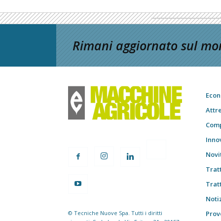
Rimani aggiornato sul mon
Econ
Attr
Comp
Inno
Novi
Trat
Trat
Notiz
© Tecniche Nuove Spa. Tutti i diritti
Prov