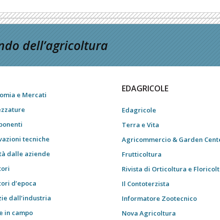
do dell’agricoltura
EDAGRICOLE
omia e Mercati
ezzature
Edagricole
onenti
Terra e Vita
vazioni tecniche
Agricommercio & Garden Cent
tà dalle aziende
Frutticoltura
tori
Rivista di Orticoltura e Floricol
tori d’epoca
Il Contoterzista
ie dall’industria
Informatore Zootecnico
e in campo
Nova Agricoltura