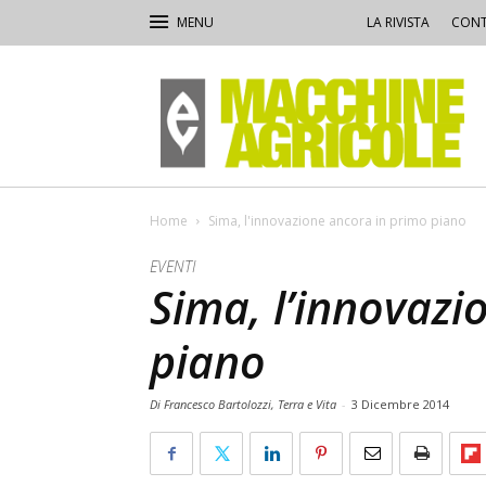
LA RIVISTA
CONT
Macchine
Agricole
Home
Sima, l'innovazione ancora in primo piano
EVENTI
Sima, l’innovazi
piano
Di Francesco Bartolozzi, Terra e Vita
-
3 Dicembre 2014