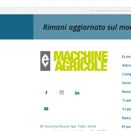
Rimani aggiornato sul mon
Econ
Attr
Comp
Inno
Novi
Trat
Trat
Notiz
© Tecniche Nuove Spa. Tutti i diritti
Prov