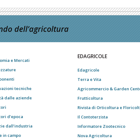
do dell’agricoltura
EDAGRICOLE
omia e Mercati
ezzature
Edagricole
onenti
Terra e Vita
vazioni tecniche
Agricommercio & Garden Cent
tà dalle aziende
Frutticoltura
tori
Rivista di Orticoltura e Floricol
tori d’epoca
Il Contoterzista
ie dall’industria
Informatore Zootecnico
e in campo
Nova Agricoltura