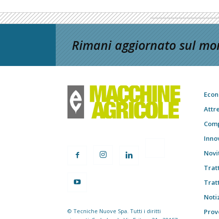
Rimani aggiornato sul mon
Econ
Attr
Comp
Inno
Novi
Trat
Trat
Notiz
© Tecniche Nuove Spa. Tutti i diritti
Prov