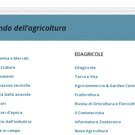
do dell’agricoltura
EDAGRICOLE
omia e Mercati
ezzature
Edagricole
onenti
Terra e Vita
vazioni tecniche
Agricommercio & Garden Cent
tà dalle aziende
Frutticoltura
tori
Rivista di Orticoltura e Floricol
tori d’epoca
Il Contoterzista
ie dall’industria
Informatore Zootecnico
e in campo
Nova Agricoltura