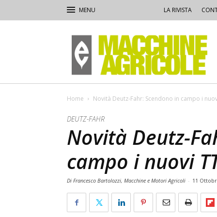
LA RIVISTA
CONT
Macchine
Agricole
Home
Novità Deutz-Fahr: Scendono in campo i nuov
DEUTZ-FAHR
Novità Deutz-Fa
campo i nuovi T
Di Francesco Bartolozzi, Macchine e Motori Agricoli
-
11 Ottobr