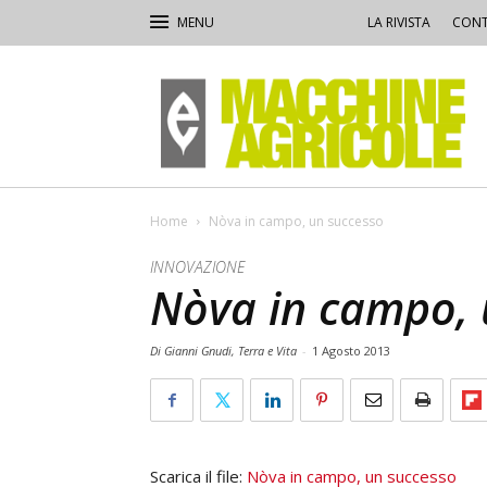
LA RIVISTA
CONT
Macchine
Agricole
Home
Nòva in campo, un successo
INNOVAZIONE
Nòva in campo, 
Di Gianni Gnudi, Terra e Vita
-
1 Agosto 2013
Scarica il file:
Nòva in campo, un successo