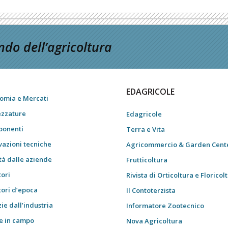
do dell’agricoltura
EDAGRICOLE
omia e Mercati
ezzature
Edagricole
onenti
Terra e Vita
vazioni tecniche
Agricommercio & Garden Cent
tà dalle aziende
Frutticoltura
tori
Rivista di Orticoltura e Floricol
tori d’epoca
Il Contoterzista
ie dall’industria
Informatore Zootecnico
e in campo
Nova Agricoltura