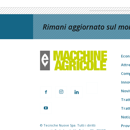
Rimani aggiornato sul mon
Econ
Attr
Comp
Inno
Novi
Trat
Trat
Notiz
© Tecniche Nuove Spa. Tutti i diritti
Prov