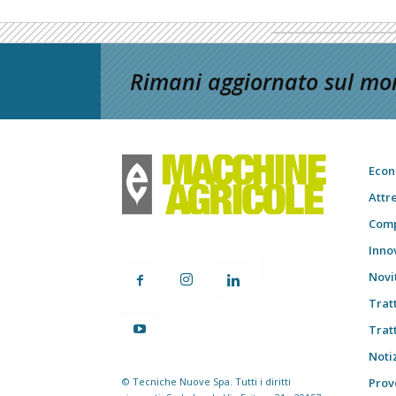
Rimani aggiornato sul mon
Econ
Attr
Comp
Inno
Novi
Trat
Trat
Notiz
© Tecniche Nuove Spa. Tutti i diritti
Prov