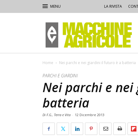
LA RIVISTA
CONT
Macchine
Agricole
Home
Nei parchi e nei giardini il futuro è a batteria
PARCHI E GIARDINI
Nei parchi e nei 
batteria
Di F.G., Terra e Vita
-
12 Dicembre 2013