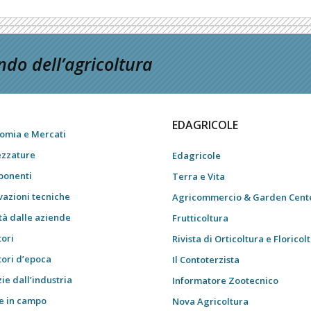
do dell’agricoltura
EDAGRICOLE
omia e Mercati
ezzature
Edagricole
onenti
Terra e Vita
vazioni tecniche
Agricommercio & Garden Cent
tà dalle aziende
Frutticoltura
tori
Rivista di Orticoltura e Floricol
tori d’epoca
Il Contoterzista
ie dall’industria
Informatore Zootecnico
e in campo
Nova Agricoltura