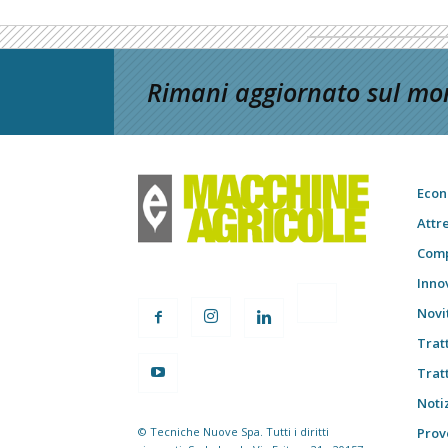
Rimani aggiornato sul mon
Econ
Attr
Comp
Inno
Novi
Trat
Trat
Notiz
© Tecniche Nuove Spa. Tutti i diritti
Prov