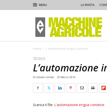
LA RIVISTA
CONT
Macchine
Agricole
Home
L'automazione irrigua convince
TECNICA
L’automazione i
Di Claudio Corradi
-
20 Marzo 2014
Scarica il file:
L’automazione irrigua convince