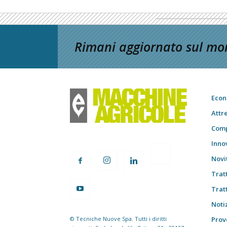
Rimani aggiornato sul mon
Econ
Attr
Comp
Inno
Novi
Trat
Trat
Notiz
© Tecniche Nuove Spa. Tutti i diritti
Prov