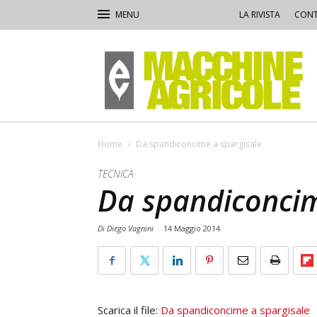
LA RIVISTA
CONT
Macchine
Agricole
Home
Da spandiconcime a spargisale
TECNICA
Da spandiconcim
Di Diego Vagnini
-
14 Maggio 2014
Scarica il file:
Da spandiconcime a spargisale