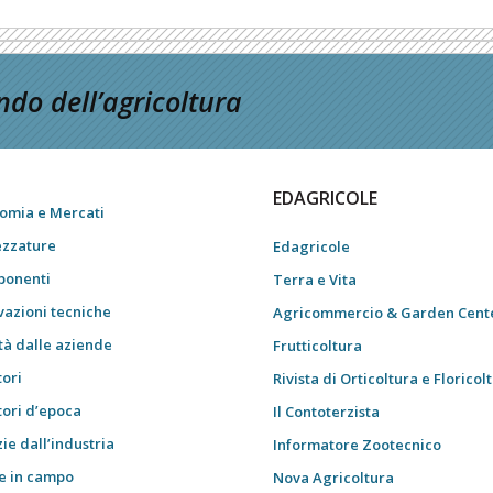
do dell’agricoltura
EDAGRICOLE
omia e Mercati
ezzature
Edagricole
onenti
Terra e Vita
vazioni tecniche
Agricommercio & Garden Cent
tà dalle aziende
Frutticoltura
tori
Rivista di Orticoltura e Floricol
tori d’epoca
Il Contoterzista
ie dall’industria
Informatore Zootecnico
e in campo
Nova Agricoltura